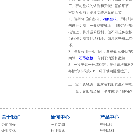
三、密封盘根的切割和安装注意的细节
密封盘根的切割和安装注意的细节
1、选择合适的盘根，
四氟盘根
、用切割
来进行切割，一般旋转轴上，用90°直
根管上，将其紧紧压制，但不可拉伸盘根
为标准切割其他填料环。如果这些成品在
环。
2、当盘根用于阀门时，盘根截面和阀的空
间隙，
石墨盘根
、有利于润滑和散热。
3、一次安装一枚填料环，确信每根填料
每根填料环成90°。环于轴向慢慢拉开。
上一篇：
恩锐克：密封在我们的生产中能
下一篇：
聚四氟乙烯下半年或现价格拐点
关于我们
新闻中心
产品中心
公司简介
公司新闻
密封垫片
企业文化
行业资讯
密封填料