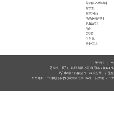
聚四氟乙烯材料
橡胶板
橡胶制品
隔热保温材料
机械密封
油封
O型圈
半导体
维护工具
关于我们
|
产
恩锐克（厦门）能源有限公司 所属版权
闽ICP备
热门搜索：
四氟垫片
、
橡胶垫片
、
石墨盘
公司地址：中国厦门市思明区湖滨南路334号二轻大厦1709室 电话: +86-592