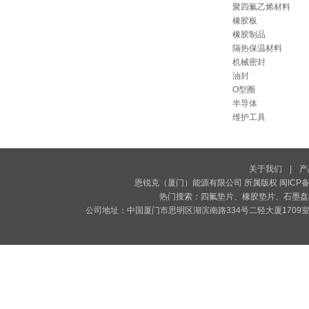
聚四氟乙烯材料
橡胶板
橡胶制品
隔热保温材料
机械密封
油封
O型圈
半导体
维护工具
关于我们
|
产
恩锐克（厦门）能源有限公司 所属版权
闽ICP备
热门搜索：
四氟垫片
、
橡胶垫片
、
石墨盘
公司地址：中国厦门市思明区湖滨南路334号二轻大厦1709室 电话: +86-592